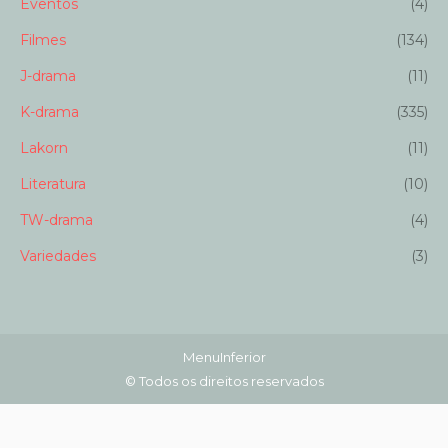
Eventos
(4)
Filmes
(134)
J-drama
(11)
K-drama
(335)
Lakorn
(11)
Literatura
(10)
TW-drama
(4)
Variedades
(3)
MenuInferior
© Todos os direitos reservados