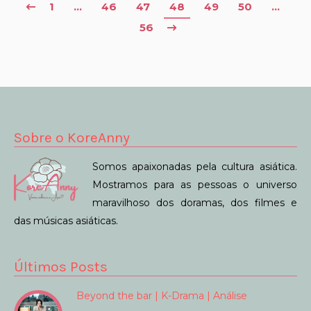
1
…
46
47
48
49
50
…
56
Sobre o KoreAnny
Somos apaixonadas pela cultura asiática.
Mostramos para as pessoas o universo
maravilhoso dos doramas, dos filmes e
das músicas asiáticas.
Últimos Posts
Beyond the bar | K-Drama | Análise