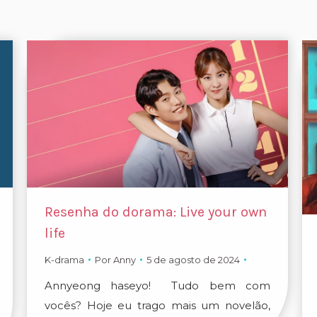
Resenha do dorama: Live your own
life
K-drama
Por
Anny
5 de agosto de 2024
Annyeong haseyo! Tudo bem com
vocês? Hoje eu trago mais um novelão,