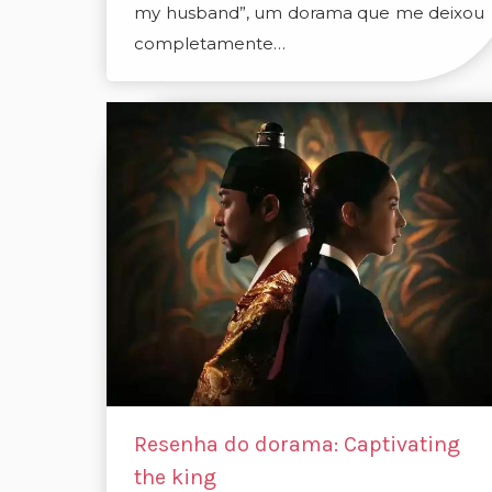
my husband”, um dorama que me deixou
completamente…
Resenha do dorama: Captivating
the king