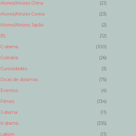
Atores/Atrizes China
(21)
Atores/Atrizes Coreia
(23)
Atores/Atrizes Japão
(2)
BL
(12)
C-drama
(100)
Culinária
(26)
Curiosidades
(3)
Dicas de doramas
(75)
Eventos
(4)
Filmes
(134)
J-drama
(11)
K-drama
(335)
Lakorn
(11)