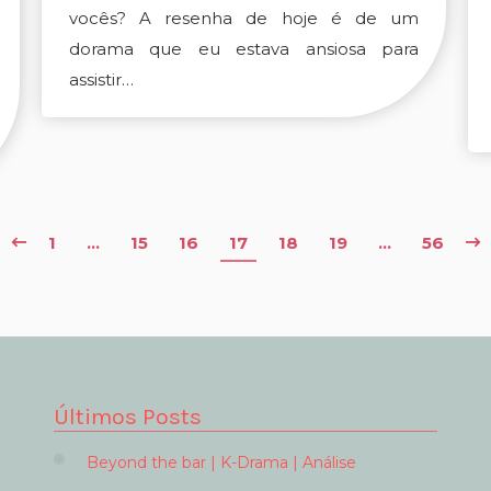
vocês? A resenha de hoje é de um
dorama que eu estava ansiosa para
assistir…
1
…
15
16
17
18
19
…
56
Últimos Posts
Beyond the bar | K-Drama | Análise