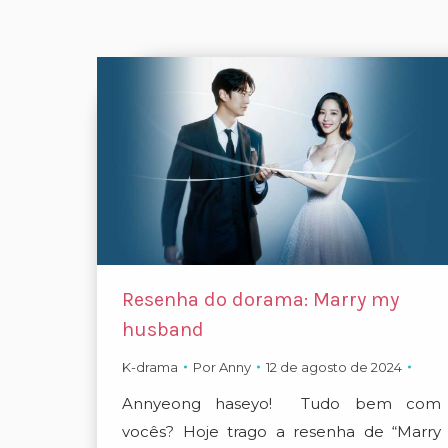
Resenha do dorama: Marry my
husband
K-drama
Por
Anny
12 de agosto de 2024
Annyeong haseyo! Tudo bem com
vocês? Hoje trago a resenha de “Marry