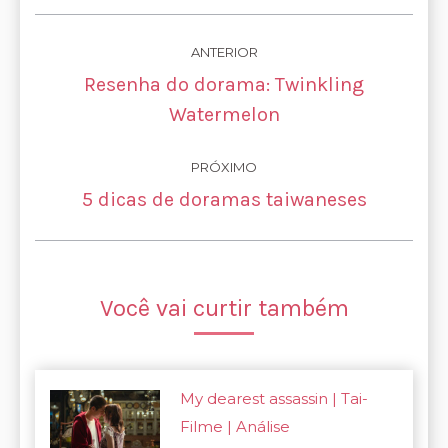
Navegação
ANTERIOR
de
Resenha do dorama: Twinkling
Post
post:
Watermelon
anterior:
PRÓXIMO
Próximo
5 dicas de doramas taiwaneses
post:
Você vai curtir também
My dearest assassin | Tai-
Filme | Análise