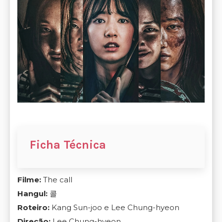
F
icha Técnica
Filme:
The call
Hangul:
콜
Roteiro:
Kang Sun-joo e Lee Chung-hyeon
Direção:
Lee Chung-hyeon