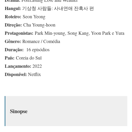
Hangul:
기상청 사람들: 사내연애 잔혹사 편
Roteiro:
Seon Yeong
Direção:
Cha Young-hoon
Protagonistas:
Park Min-young, Song Kang, Yoon Park e Yura
Gênero:
Romance / Comédia
Duração:
16 episódios
País:
Coreia do Sul
Lançamento:
2022
Disponível:
Netflix
Sinopse