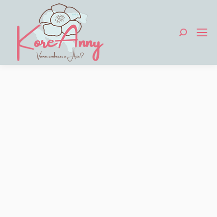
Search: