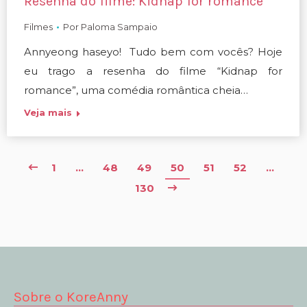
Resenha do filme: Kidnap for romance
Filmes
Por
Paloma Sampaio
Annyeong haseyo! Tudo bem com vocês? Hoje
eu trago a resenha do filme “Kidnap for
romance”, uma comédia romântica cheia…
Veja mais
1
…
48
49
50
51
52
…
130
Sobre o KoreAnny