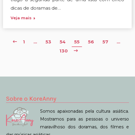
dicas de doramas de…
Veja mais
1
…
53
54
55
56
57
…
130
Sobre o KoreAnny
Somos apaixonadas pela cultura asiática.
Mostramos para as pessoas o universo
maravilhoso dos doramas, dos filmes e
das músicas asiáticas.