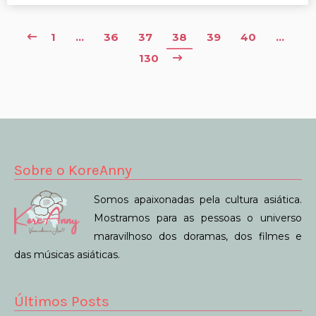
1
…
36
37
38
39
40
…
130
Sobre o KoreAnny
Somos apaixonadas pela cultura asiática.
Mostramos para as pessoas o universo
maravilhoso dos doramas, dos filmes e
das músicas asiáticas.
Últimos Posts