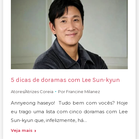
5 dicas de doramas com Lee Sun-kyun
Atores/Atrizes Coreia
Por
Francine Milanez
Annyeong haseyo! Tudo bem com vocês? Hoje
eu trago uma lista com cinco doramas com Lee
Sun-kyun que, infelizmente, há…
Veja mais