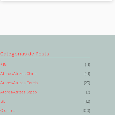
Categorias de Posts
+18
(11)
Atores/Atrizes China
(21)
Atores/Atrizes Coreia
(23)
Atores/Atrizes Japão
(2)
BL
(12)
C-drama
(100)