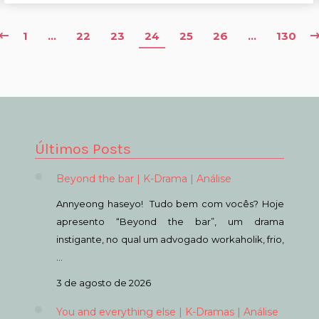
1
…
22
23
24
25
26
…
130
Últimos Posts
Beyond the bar | K-Drama | Análise
Annyeong haseyo! Tudo bem com vocês? Hoje
apresento “Beyond the bar”, um drama
instigante, no qual um advogado workaholik, frio,
…
3 de agosto de 2026
You and everything else | K-Dramas | Análise