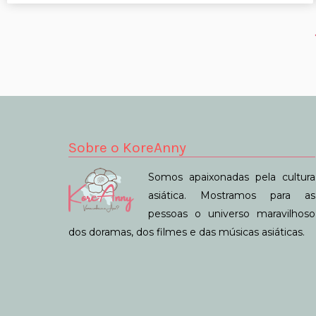
Sobre o KoreAnny
Somos apaixonadas pela cultura
asiática. Mostramos para as
pessoas o universo maravilhoso
dos doramas, dos filmes e das músicas asiáticas.