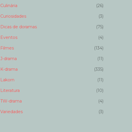
Culinária
(26)
Curiosidades
(3)
Dicas de doramas
(75)
Eventos
(4)
Filmes
(134)
J-drama
(11)
K-drama
(335)
Lakorn
(11)
Literatura
(10)
TW-drama
(4)
Variedades
(3)