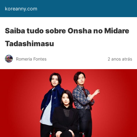
koreanny.com
Saiba tudo sobre Onsha no Midare
Tadashimasu
Romeria Fontes
2 anos atrás